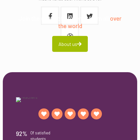
Join the group of students from all
over
the world
About us
92%
Of satisfied
students