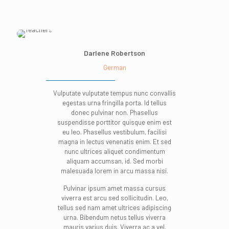
Darlene Robertson
German
Vulputate vulputate tempus nunc convallis
egestas urna fringilla porta. Id tellus
donec pulvinar non. Phasellus
suspendisse porttitor quisque enim est
eu leo. Phasellus vestibulum, facilisi
magna in lectus venenatis enim. Et sed
nunc ultrices aliquet condimentum
aliquam accumsan, id. Sed morbi
malesuada lorem in arcu massa nisi.
Pulvinar ipsum amet massa cursus
viverra est arcu sed sollicitudin. Leo,
tellus sed nam amet ultrices adipiscing
urna. Bibendum netus tellus viverra
mauris varius duis. Viverra ac a vel.