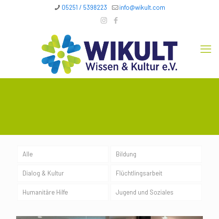
05251 / 5398223
info@wikult.com
Alle
Bildung
Dialog & Kultur
Flüchtlingsarbeit
Humanitäre Hilfe
Jugend und Soziales